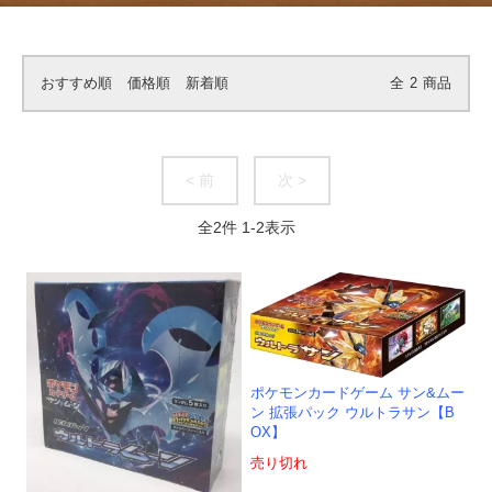
おすすめ順
価格順
新着順
全
2
商品
< 前
次 >
全
2
件
1
-
2
表示
ポケモンカードゲーム サン&ムー
ン 拡張パック ウルトラサン【B
OX】
売り切れ