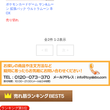
ポケモンカードゲーム サン&ムー
ン 拡張パック ウルトラムーン B
OX
売り切れ
全
2
件
1
-
2
表示
< 前
次 >
ランキング第1位