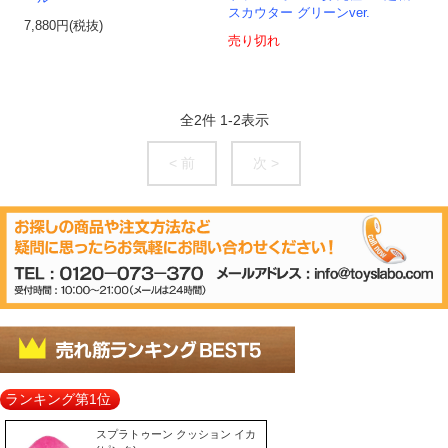
スカウター グリーンver.
7,880円(税抜)
売り切れ
全
2
件
1
-
2
表示
< 前
次 >
ランキング第1位
スプラトゥーン クッション イカ