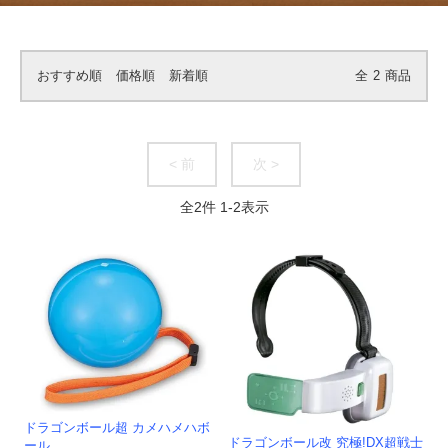
おすすめ順
価格順
新着順
全
2
商品
< 前
次 >
全
2
件
1
-
2
表示
ドラゴンボール超 カメハメハボ
ドラゴンボール改 究極!DX超戦士
ール